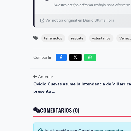
Nuestro equipo editorial trabaja para ofrecerte
Ver noticia original en Diario UltimaHora
terremotos
rescate
voluntarios
Venezu
Compartir:
Anterior
Ovidio Cuevas asume la Intendencia de Villarrica
presenta ...
COMENTARIOS (0)
Iniciá sesión con Google
para comentar.