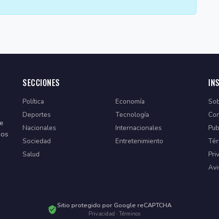
SECCIONES
IN
Política
Economía
Sob
Deportes
Tecnología
Con
de
Nacionales
Internacionales
Pub
dos
Sociedad
Entretenimiento
Tér
Salud
Pri
Avi
Sitio protegido por Google reCAPTCHA
Privacidad
·
Términos