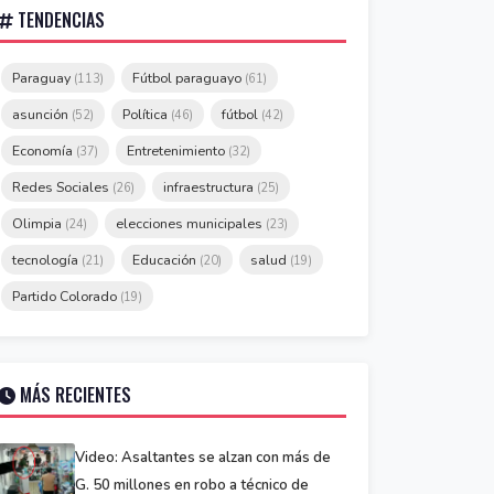
TENDENCIAS
Paraguay
Fútbol paraguayo
(113)
(61)
asunción
Política
fútbol
(52)
(46)
(42)
Economía
Entretenimiento
(37)
(32)
Redes Sociales
infraestructura
(26)
(25)
Olimpia
elecciones municipales
(24)
(23)
tecnología
Educación
salud
(21)
(20)
(19)
Partido Colorado
(19)
MÁS RECIENTES
Video: Asaltantes se alzan con más de
G. 50 millones en robo a técnico de