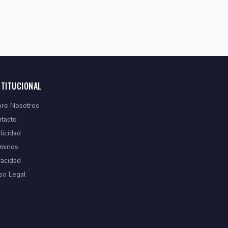
STITUCIONAL
re Nosotros
tacto
licidad
minos
vacidad
so Legal