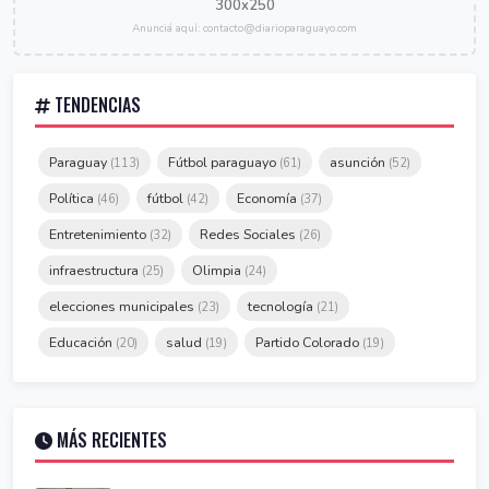
300x250
Anunciá aquí: contacto@diarioparaguayo.com
TENDENCIAS
Paraguay
Fútbol paraguayo
asunción
(113)
(61)
(52)
Política
fútbol
Economía
(46)
(42)
(37)
Entretenimiento
Redes Sociales
(32)
(26)
infraestructura
Olimpia
(25)
(24)
elecciones municipales
tecnología
(23)
(21)
Educación
salud
Partido Colorado
(20)
(19)
(19)
MÁS RECIENTES