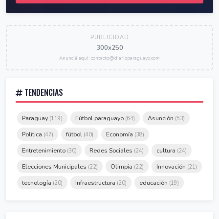
PUBLICIDAD
300x250
Anunciá aquí: contacto@diarioparaguayo.com
TENDENCIAS
Paraguay
Fútbol paraguayo
Asunción
(119)
(64)
(53)
Política
fútbol
Economía
(47)
(40)
(38)
Entretenimiento
Redes Sociales
cultura
(30)
(24)
(24)
Elecciones Municipales
Olimpia
Innovación
(22)
(22)
(21)
tecnología
Infraestructura
educación
(20)
(20)
(19)