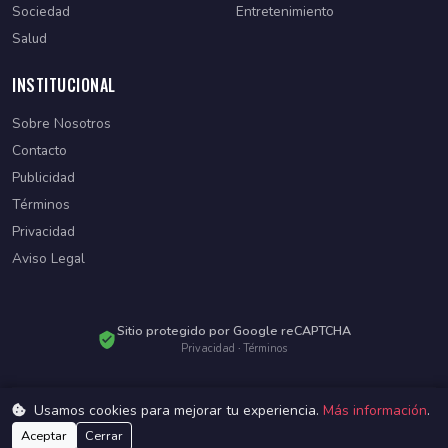
Sociedad
Entretenimiento
Salud
INSTITUCIONAL
Sobre Nosotros
Contacto
Publicidad
Términos
Privacidad
Aviso Legal
Sitio protegido por Google reCAPTCHA
Privacidad
·
Términos
Usamos cookies para mejorar tu experiencia.
Más información
.
© 2026 Diario Paraguayo. Todos los derechos reservados.
Desarrollado por
WebSiteParaguay
Aceptar
Cerrar