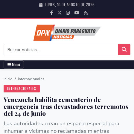
LUNES, 10 DE AGOSTO DE 2026
Menú
Inicio
/
Internacionales
INTERNACIONALES
Venezuela habilita cementerio de
emergencia tras devastadores terremotos
del 24 de junio
Las autoridades crean un espacio especial para
inhumar a víctimas no reclamadas mientras