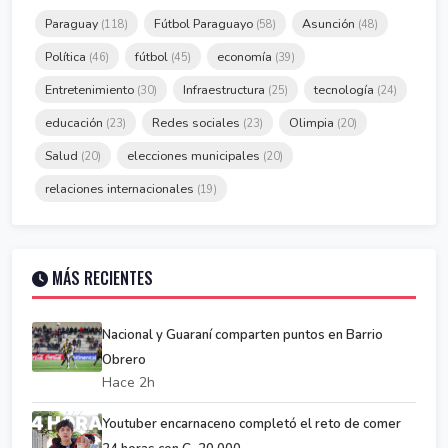
Paraguay
Fútbol Paraguayo
Asunción
(118)
(58)
(48)
Política
fútbol
economía
(46)
(45)
(39)
Entretenimiento
Infraestructura
tecnología
(30)
(25)
(24)
educación
Redes sociales
Olimpia
(23)
(23)
(20)
Salud
elecciones municipales
(20)
(20)
relaciones internacionales
(19)
MÁS RECIENTES
Nacional y Guaraní comparten puntos en Barrio
Obrero
Hace 2h
Youtuber encarnaceno completó el reto de comer