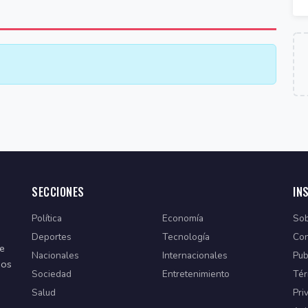
SECCIONES
IN
Política
Economía
Sob
Deportes
Tecnología
Con
de
Nacionales
Internacionales
Pub
dos
Sociedad
Entretenimiento
Tér
Salud
Pri