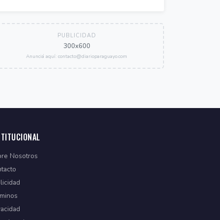
PUBLICIDAD
300x600
Anunciá aquí: contacto@diarioparaguayo.com
STITUCIONAL
re Nosotros
tacto
licidad
minos
vacidad