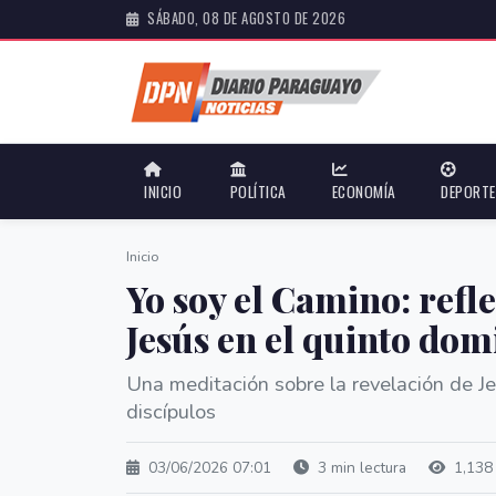
SÁBADO, 08 DE AGOSTO DE 2026
INICIO
POLÍTICA
ECONOMÍA
DEPORT
Inicio
Yo soy el Camino: refl
Jesús en el quinto do
Una meditación sobre la revelación de J
discípulos
03/06/2026 07:01
3 min lectura
1,138 